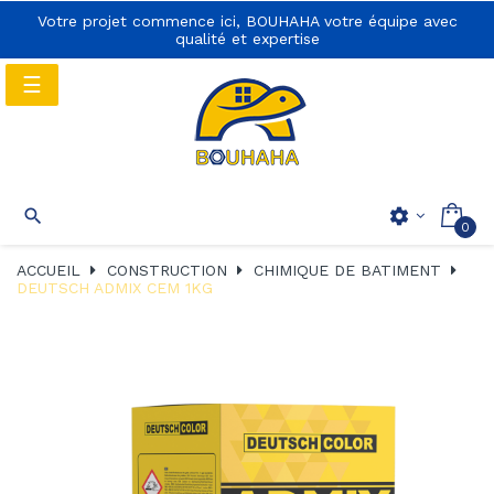
Votre projet commence ici, BOUHAHA votre équipe avec
qualité et expertise
Basculer
☰
la
navigation
Basculer
☰

settings
0
la
navigation
ACCUEIL
CONSTRUCTION
CHIMIQUE DE BATIMENT
DEUTSCH ADMIX CEM 1KG