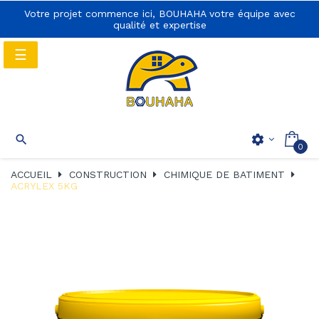
Votre projet commence ici, BOUHAHA votre équipe avec
qualité et expertise
Basculer
☰
la
navigation
Basculer
☰

settings
0
la
navigation
ACCUEIL
CONSTRUCTION
CHIMIQUE DE BATIMENT
ACRYLEX 5KG