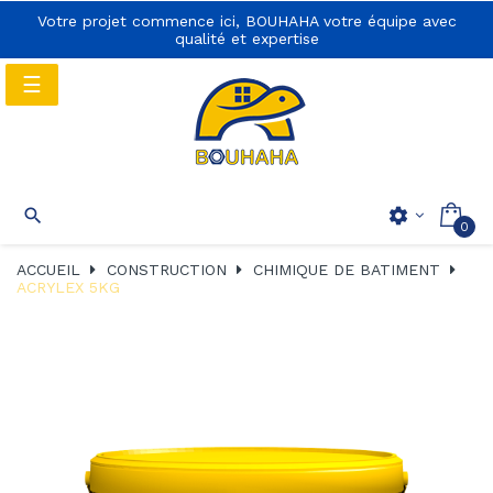
Votre projet commence ici, BOUHAHA votre équipe avec
qualité et expertise
Basculer
☰
la
navigation
Basculer
☰

settings
0
la
navigation
ACCUEIL
CONSTRUCTION
CHIMIQUE DE BATIMENT
ACRYLEX 5KG