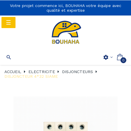
Votre projet commence ici, BOUHAHA votre équipe avec
qualité et expertise
Basculer
☰
la
navigation
Basculer
☰

settings
0
la
navigation
ACCUEIL
ELECTRICITE
DISJONCTEURS
DISJONCTEUR 4*32 SIAME