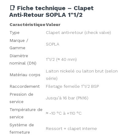
📑 Fiche technique – Clapet
Anti‑Retour SOPLA 1"1/2
Caractéristique
Valeur
Type
Clapet anti‑retour (check valve)
Marque /
SOPLA
Gamme
Diamètre
1"1/2 (≈ 40 mm)
nominal (DN)
Laiton nickelé ou laiton brut (selon
Matériau corps
série)
Raccordement
Filetage femelle 1"1/2 BSP
Pression de
Jusqu’à 16 bar (PN16)
service
Température de
≈ ‑10 °C à +110 °C
service
Système de
Ressort + clapet interne
fermeture