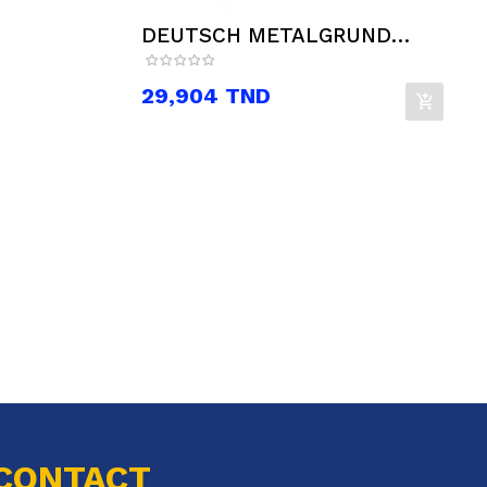
DEUTSCH METALGRUND
GRIS 5KG
Prix
29,904 TND
CONTACT