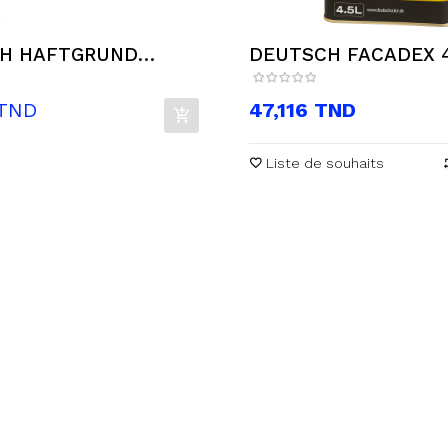
H HAFTGRUND
DEUTSCH FACADEX 4
.
Prix
 TND
47,116 TND
Liste de souhaits