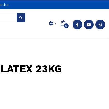
rtise

settings
0
LATEX 23KG