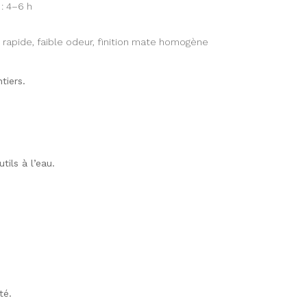
 : 4–6 h
 rapide, faible odeur, finition mate homogène
tiers.
tils à l’eau.
té.