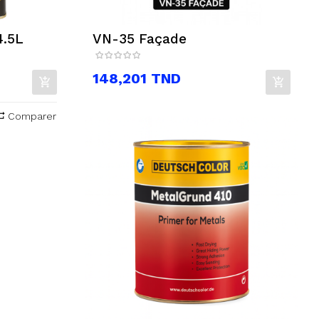
.5L
VN-35 Façade
Prix
148,201 TND
Comparer