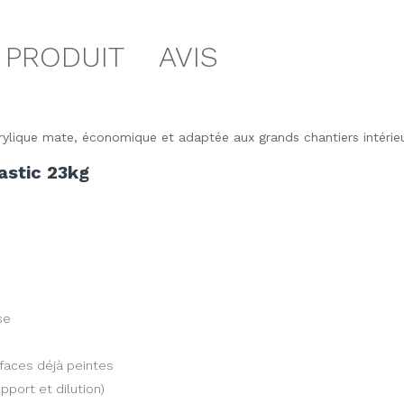
 PRODUIT
AVIS
rylique mate, économique et adaptée aux grands chantiers intérieu
astic 23kg
se
rfaces déjà peintes
pport et dilution)