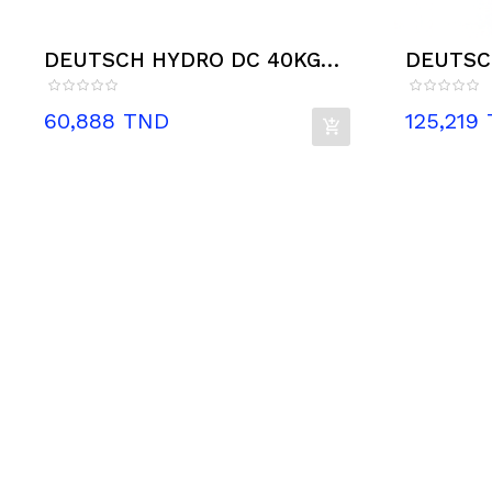
DEUTSCH HYDRO DC 40KG
DEUTSC
PLASTIC
PRIMER..
Prix
Prix
60,888 TND
125,219