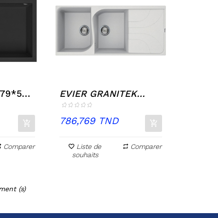
 79*50
EVIER GRANITEK
116*50 2BACS...
Prix
786,769 TND
Comparer
Liste de
Comparer
souhaits
ment (s)