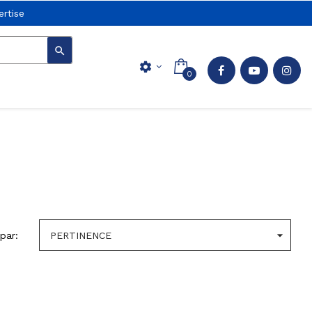
rtise

settings
0

 par:
PERTINENCE