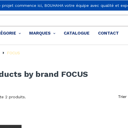
e projet commence ici, BOUHAHA votre équipe avec qualité et expe
TÉGORIE
MARQUES
CATALOGUE
CONTACT
S
FOCUS
oducts by brand FOCUS
Trier
ste 2 produits.