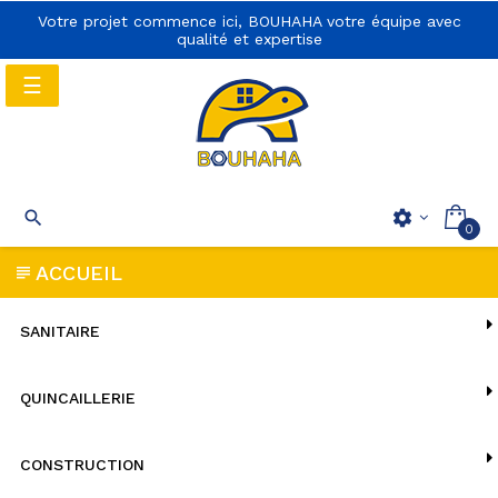
Votre projet commence ici, BOUHAHA votre équipe avec
qualité et expertise
Basculer
☰
la
navigation
Basculer
☰

settings
0
la
navigation
ACCUEIL
SANITAIRE
QUINCAILLERIE
CONSTRUCTION