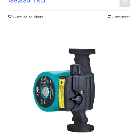
Prix
185,830 TND
Liste de souhaits
Comparer