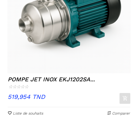
POMPE JET INOX EKJ1202SA...
Prix
519,954 TND
Liste de souhaits
Comparer