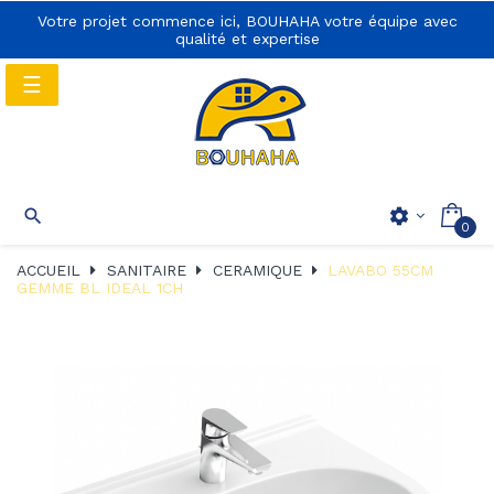
Votre projet commence ici, BOUHAHA votre équipe avec
qualité et expertise
Basculer
☰
la
navigation
Basculer
☰

settings
0
la
navigation
ACCUEIL
SANITAIRE
CERAMIQUE
LAVABO 55CM
GEMME BL IDEAL 1CH