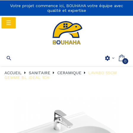
Votre projet commence ici, BOUHAHA votre équipe avec
qualité et expertise
Basculer
☰
la
navigation
Basculer
☰

settings
0
la
navigation
ACCUEIL
SANITAIRE
CERAMIQUE
LAVABO 55CM
GEMME BL IDEAL 1CH