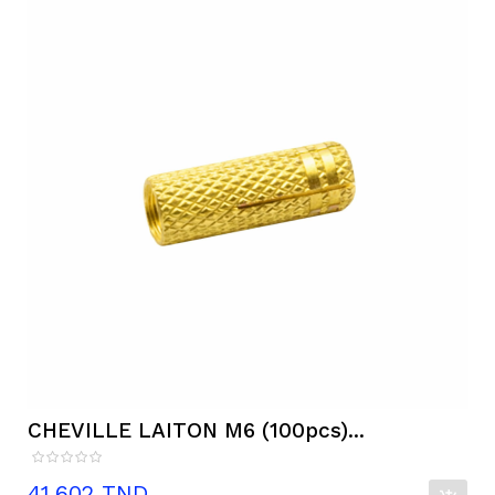
CHEVILLE LAITON M6 (100pcs)...
Prix
41,602 TND