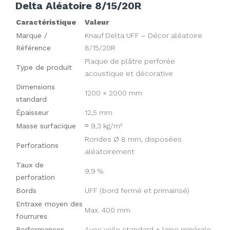
Delta Aléatoire 8/15/20R
Caractéristique
Valeur
Marque /
Knauf Delta UFF – Décor aléatoire
Référence
8/15/20R
Plaque de plâtre perforée
Type de produit
acoustique et décorative
Dimensions
1200 × 2000 mm
standard
Épaisseur
12,5 mm
Masse surfacique
≈ 9,3 kg/m²
Rondes Ø 8 mm, disposées
Perforations
aléatoirement
Taux de
9,9 %
perforation
Bords
UFF (bord fermé et primairisé)
Entraxe moyen des
Max. 400 mm
fourrures
Performances
Avec voile standard + laine minérale,