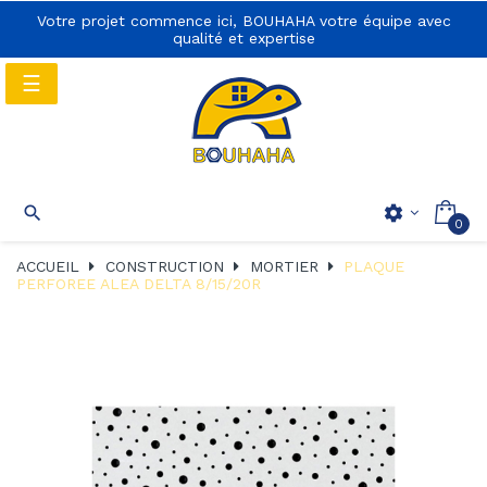
Votre projet commence ici, BOUHAHA votre équipe avec
qualité et expertise
Basculer
☰
la
navigation
Basculer
☰

settings
0
la
navigation
ACCUEIL
CONSTRUCTION
MORTIER
PLAQUE
PERFOREE ALEA DELTA 8/15/20R