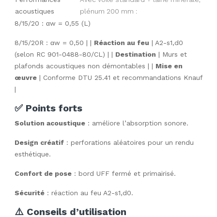
acoustiques
plénum 200 mm :
8/15/20 : αw = 0,55 (L)
8/15/20R : αw = 0,50 | |
Réaction au feu
| A2-s1,d0
(selon RC 901-0488-80/CL) | |
Destination
| Murs et
plafonds acoustiques non démontables | |
Mise en
œuvre
| Conforme DTU 25.41 et recommandations Knauf
|
✅ Points forts
Solution acoustique
: améliore l’absorption sonore.
Design créatif
: perforations aléatoires pour un rendu
esthétique.
Confort de pose
: bord UFF fermé et primairisé.
Sécurité
: réaction au feu A2-s1,d0.
⚠️ Conseils d’utilisation