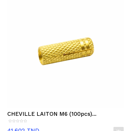
CHEVILLE LAITON M6 (100pcs)...
Prix
41,602 TND