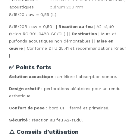
acoustiques
plénum 200 mm :
8/15/20 : αw = 0,55 (L)
8/15/20R : αw = 0,50 | |
Réaction au feu
| A2-s1,d0
(selon RC 901-0488-80/CL) | |
Destination
| Murs et
plafonds acoustiques non démontables | |
Mise en
œuvre
| Conforme DTU 25.41 et recommandations Knauf
|
✅ Points forts
Solution acoustique
: améliore l’absorption sonore.
Design créatif
: perforations aléatoires pour un rendu
esthétique.
Confort de pose
: bord UFF fermé et primairisé.
Sécurité
: réaction au feu A2-s1,d0.
⚠️ Conseils d’utilisation