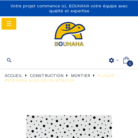
Votre projet commence ici, BOUHAHA votre équipe avec
qualité et expertise
Basculer
☰
la
navigation
Basculer
☰

settings
0
la
navigation
ACCUEIL
CONSTRUCTION
MORTIER
PLAQUE
PERFOREE ALEA DELTA 8/15/20R