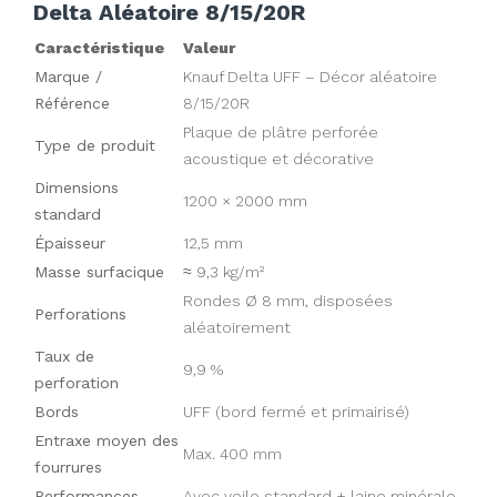
Delta Aléatoire 8/15/20R
Caractéristique
Valeur
Marque /
Knauf Delta UFF – Décor aléatoire
Référence
8/15/20R
Plaque de plâtre perforée
Type de produit
acoustique et décorative
Dimensions
1200 × 2000 mm
standard
Épaisseur
12,5 mm
Masse surfacique
≈ 9,3 kg/m²
Rondes Ø 8 mm, disposées
Perforations
aléatoirement
Taux de
9,9 %
perforation
Bords
UFF (bord fermé et primairisé)
Entraxe moyen des
Max. 400 mm
fourrures
Performances
Avec voile standard + laine minérale,