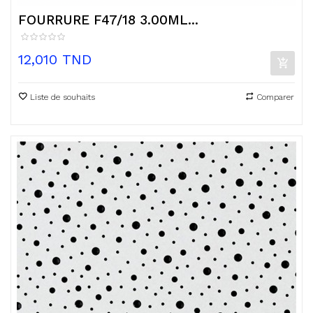
FOURRURE F47/18 3.00ML...
Prix
12,010 TND
Liste de souhaits
Comparer