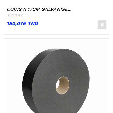
COINS A 17CM GALVANISE...
Prix
150,075 TND