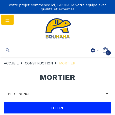
Votre projet commence ici, BOUHAHA votre équipe avec
qualité et expertise
Basculer
☰
la
navigation
Basculer
☰

settings
0
la
navigation
ACCUEIL
CONSTRUCTION
MORTIER
MORTIER

PERTINENCE
FILTRE