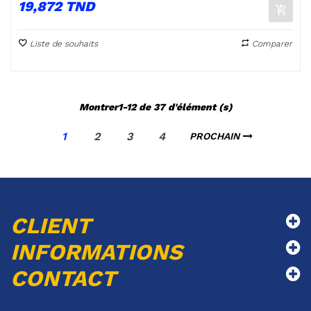
Prix
19,872 TND
Liste de souhaits
Comparer
Montrer1-12 de 37 d'élément (s)
1
2
3
4
PROCHAIN
CLIENT
INFORMATIONS
CONTACT