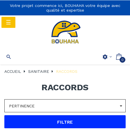
Votre projet commence ici, BOUHAHA votre équipe avec
qualité et expertise
Basculer
☰
la
navigation
Basculer
☰

settings
0
la
navigation
ACCUEIL
SANITAIRE
RACCORDS
RACCORDS

PERTINENCE
FILTRE