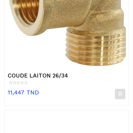
COUDE LAITON 26/34
Prix
11,447 TND