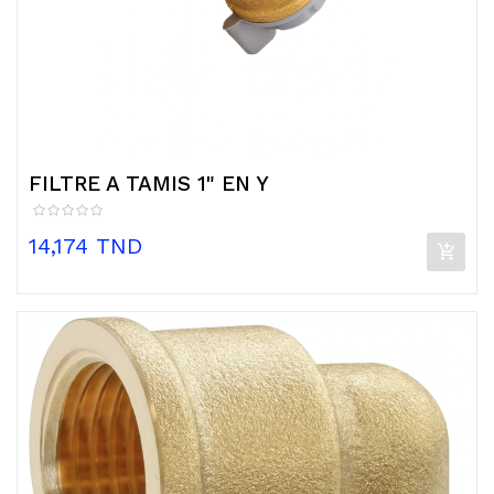
FILTRE A TAMIS 1" EN Y
Prix
14,174 TND