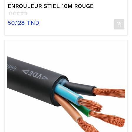
ENROULEUR STIEL 10M ROUGE
Prix
50,128 TND