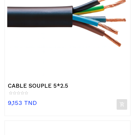
CABLE SOUPLE 5*2.5
Prix
9,153 TND