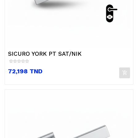
SICURO YORK PT SAT/NIK
Prix
72,198 TND