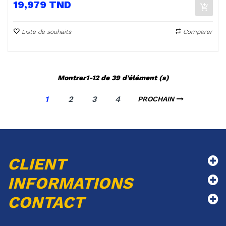
Prix
19,979 TND
Liste de souhaits
Comparer
Montrer1-12 de 39 d'élément (s)
1
2
3
4
PROCHAIN
CLIENT
INFORMATIONS
CONTACT