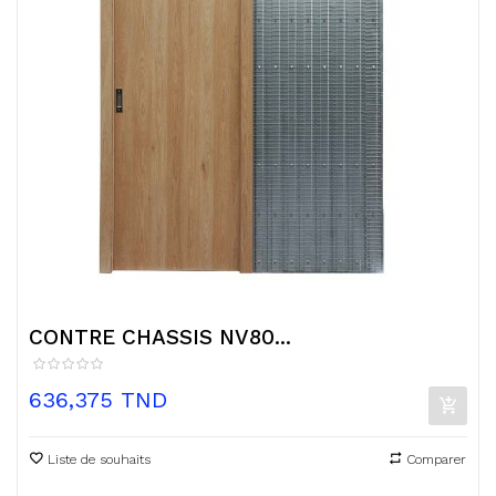
CONTRE CHASSIS NV80...
Prix
636,375 TND
Liste de souhaits
Comparer