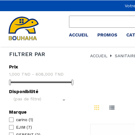
Votr
ACCUEIL
PROMOS
CA
FILTRER PAR
ACCUEIL
SANITAIR
Prix
1,000 TND - 608,000 TND
Disponibilité
(pas de filtre)

Marque
carino
(1)
EJIM
(7)
GEBERIT
(2)