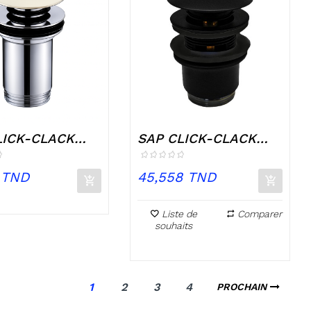
LICK-CLACK
SAP CLICK-CLACK
CERAMIC
ROND BLACK
Prix
 TND
45,558 TND
Liste de
Comparer
souhaits
1
2
3
4
PROCHAIN