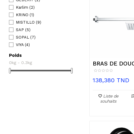
Karlim
(2)
KRINO
(1)
MISTILLO
(9)
SAP
(5)
SOPAL
(7)
VIYA
(4)
Poids
0kg - 0.3kg
BRAS DE DOU
MURAL CARRE.
Prix
138,380 TND
Liste de
souhaits