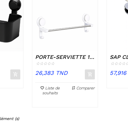
PORTE-SERVIETTE 1
SAP C
 A...
BRANCHE INOX
ROND 
Prix
Prix
26,383 TND
57,916
Liste de
Comparer
souhaits
lément (s)