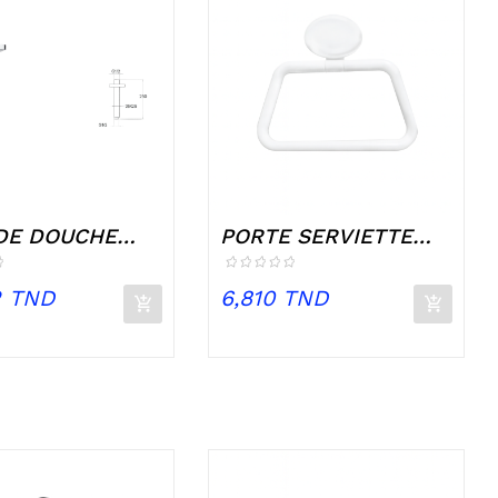
DE DOUCHE
PORTE SERVIETTE
 CARRE...
ANNEAU...
Prix
2 TND
6,810 TND