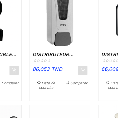
IBLE
DISTRIBUTEUR
DISTR
SAVON 1000 ML...
SAVON 
Prix
Prix
86,053 TND
66,00
Comparer
Liste de
Comparer
List
souhaits
souha