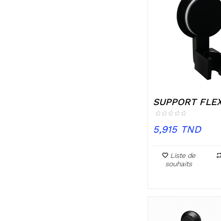
SUPPORT FLEX
TOILETTE À...
Prix
5,915 TND
Liste de
souhaits