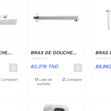
CHE
BRAS DE DOUCHE
BRAS 
..
MURAL ROND...
MURAL
Prix
Prix
83,379 TND
88,86
Comparer
Liste de
Comparer
souhaits