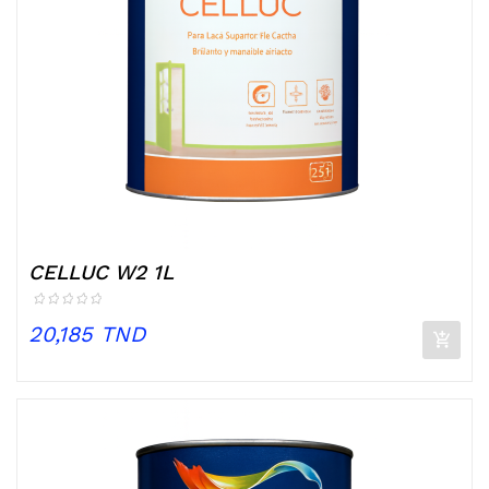
CELLUC W2 1L
Prix
20,185 TND