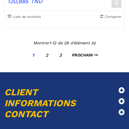
Prix
130,885 TND
Liste de souhaits
Comparer
Montrer1-12 de 28 d'élément (s)
1
2
3
PROCHAIN
CLIENT
INFORMATIONS
CONTACT