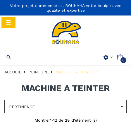
Votre projet commence ici, BOUHAHA votre équipe avec
qualité et expertise
Basculer
☰
la
navigation
Basculer
☰

settings
0
la
navigation
ACCUEIL
PEINTURE
MACHINE A TEINTER
MACHINE A TEINTER

PERTINENCE
Montrer1-12 de 28 d'élément (s)