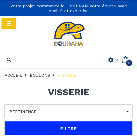
Votre projet commence ici, BOUHAHA votre équipe avec
qualité et expertise
Basculer
☰
la
navigation
Basculer
☰

settings
0
la
navigation
ACCUEIL
BOULONS
VISSERIE
VISSERIE

PERTINENCE
FILTRE