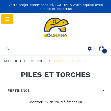
Votre projet commence ici, BOUHAHA votre équipe avec
qualité et expertise
Basculer
☰
la
navigation
Basculer
☰

settings
0
la
navigation
ACCUEIL
ELECTRICITE
PILES ET TORCHES
PILES ET TORCHES

PERTINENCE
Montrer1-12 de 20 d'élément (s)