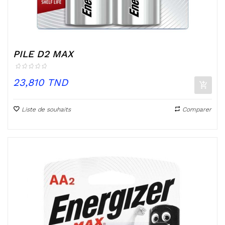
PILE D2 MAX
Prix
23,810 TND
Liste de souhaits
Comparer