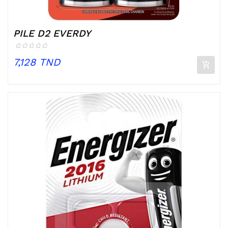
PILE D2 EVERDY
Prix
7,128 TND