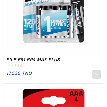
PILE E91 BP4 MAX PLUS
Prix
17,536 TND