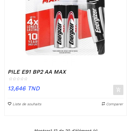
PILE E91 BP2 AA MAX
Prix
13,646 TND
Liste de souhaits
Comparer
Montrer1-12 de 20 d'élément (s)