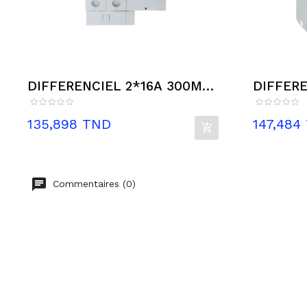
DIFFERENCIEL 2*16A 300MA
DIFFERE
SIAME
SIAME
Prix
Prix
135,898 TND
147,484
Commentaires (0)