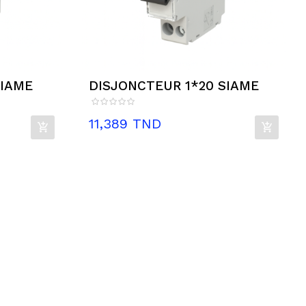
SIAME
DISJONCTEUR 1*20 SIAME
Prix
11,389 TND