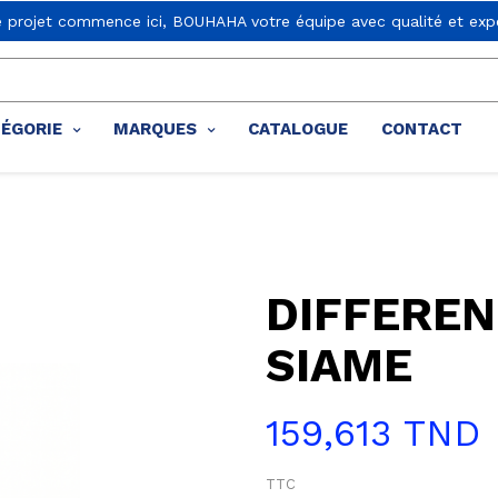
e projet commence ici, BOUHAHA votre équipe avec qualité et expe
TÉGORIE
MARQUES
CATALOGUE
CONTACT
DIFFEREN
SIAME
159,613 TND
TTC