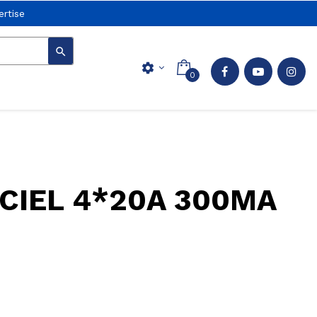
rtise

settings
0
CIEL 4*20A 300MA