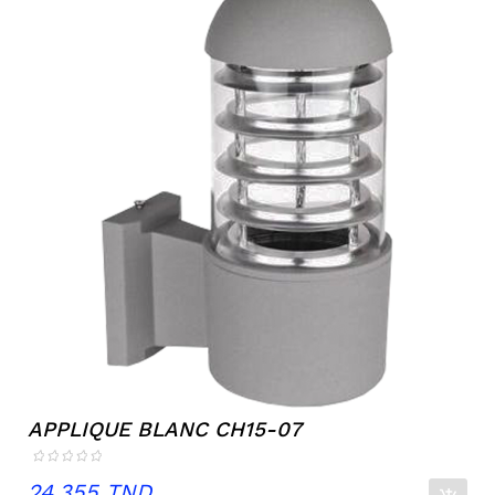
APPLIQUE BLANC CH15-07
Prix
24,355 TND