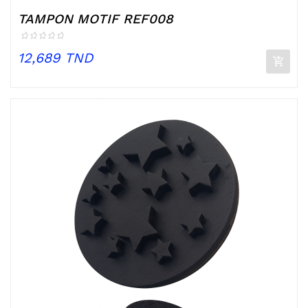
TAMPON MOTIF REF008
Prix
12,689 TND