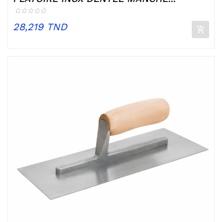
Prix
28,219 TND