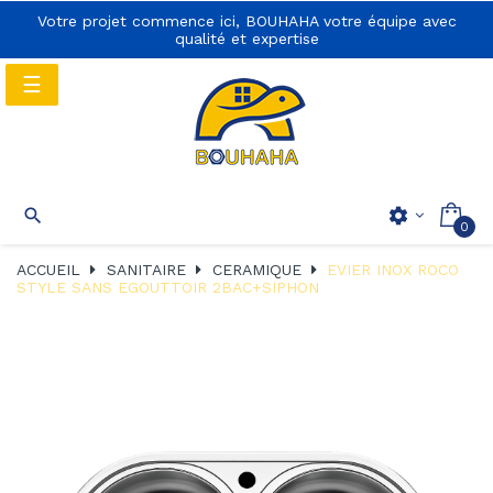
Votre projet commence ici, BOUHAHA votre équipe avec
qualité et expertise
Basculer
☰
la
navigation
Basculer
☰

settings
0
la
navigation
ACCUEIL
SANITAIRE
CERAMIQUE
EVIER INOX ROCO
STYLE SANS EGOUTTOIR 2BAC+SIPHON