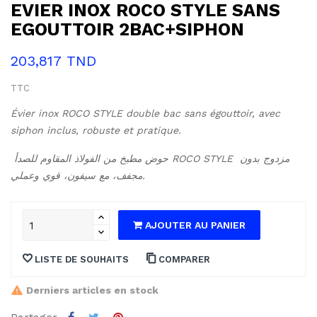
EVIER INOX ROCO STYLE SANS
EGOUTTOIR 2BAC+SIPHON
203,817 TND
TTC
Évier inox ROCO STYLE double bac sans égouttoir, avec 
siphon inclus, robuste et pratique.
حوض مطبخ من الفولاذ المقاوم للصدأ ROCO STYLE مزدوج بدون 
مجفف، مع سيفون، قوي وعملي.
AJOUTER AU PANIER
LISTE DE SOUHAITS
COMPARER
Derniers articles en stock