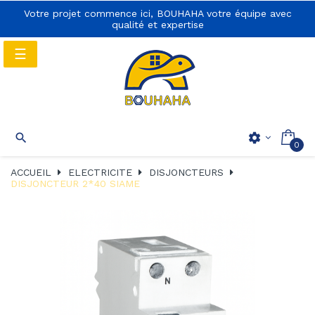
Votre projet commence ici, BOUHAHA votre équipe avec
qualité et expertise
Basculer
☰
la
navigation
Basculer
☰

settings
0
la
navigation
ACCUEIL
ELECTRICITE
DISJONCTEURS
DISJONCTEUR 2*40 SIAME