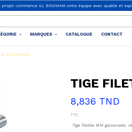
e projet commence ici, BOUHAHA votre équipe avec qualité et expe
TÉGORIE
MARQUES
CATALOGUE
CONTACT
 14 GALVANISÉE
TIGE FILE
8,836 TND
TTC
Tige filetée M14 galvanisée, r