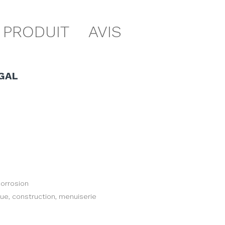
 PRODUIT
AVIS
 GAL
corrosion
que, construction, menuiserie