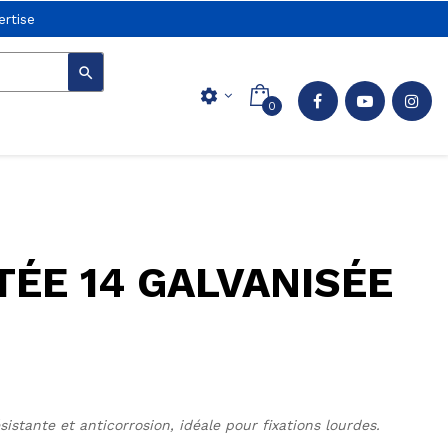
rtise

settings
0
TÉE 14 GALVANISÉE
ésistante et anticorrosion, idéale pour fixations lourdes.