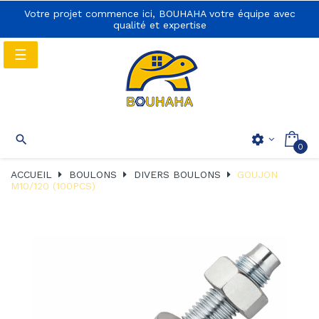
Votre projet commence ici, BOUHAHA votre équipe avec
qualité et expertise
Basculer
☰
la
navigation
Basculer
☰

settings
0
la
navigation
ACCUEIL
BOULONS
DIVERS BOULONS
GOUJON
M10/120 (100PCS)