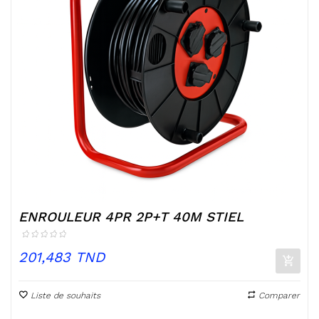
ENROULEUR 4PR 2P+T 40M STIEL
Prix
201,483 TND
Liste de souhaits
Comparer