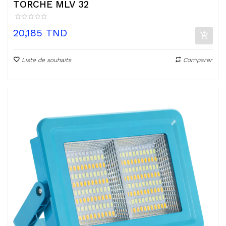
TORCHE MLV 32
Prix
20,185 TND
Liste de souhaits
Comparer