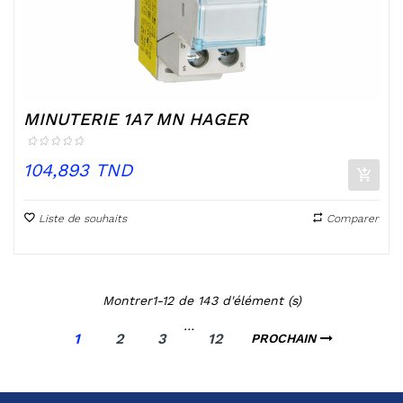
MINUTERIE 1A7 MN HAGER
Prix
104,893 TND
Liste de souhaits
Comparer
Montrer1-12 de 143 d'élément (s)
…
1
2
3
12
PROCHAIN