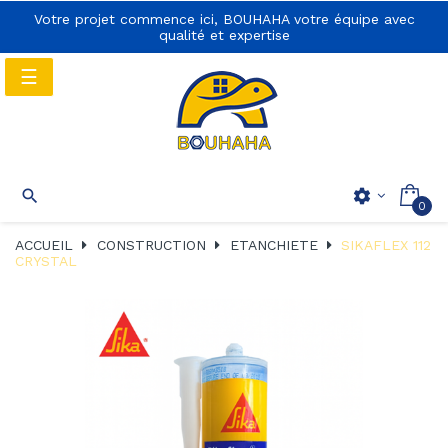
Votre projet commence ici, BOUHAHA votre équipe avec
qualité et expertise
Basculer
☰
la
navigation
Basculer
☰

settings
0
la
navigation
ACCUEIL
CONSTRUCTION
ETANCHIETE
SIKAFLEX 112
CRYSTAL