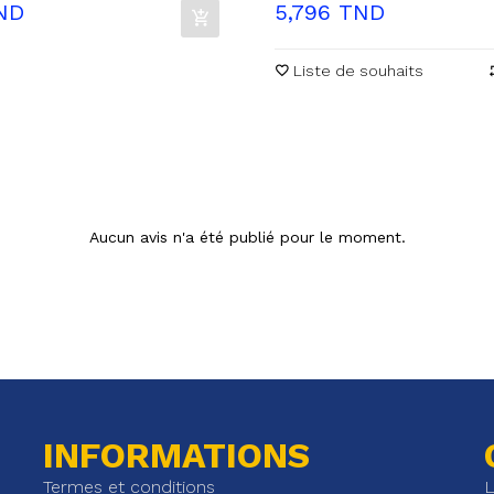
Prix
ND
5,796 TND
Liste de souhaits
Aucun avis n'a été publié pour le moment.
INFORMATIONS
Termes et conditions
L