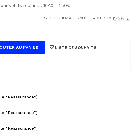
ur volets roulants, 10AX – 250V.
زر مزدوج ALPHA من STIEL ، 10AX – 250V.
OUTER AU PANIER
LISTE DE SOUHAITS
ule "Réassurance")
ule "Réassurance")
ule "Réassurance")