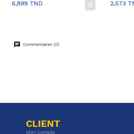
Prix
Prix
6,899 TND
2,573 T
Commentaires (0)
CLIENT
Mon compte