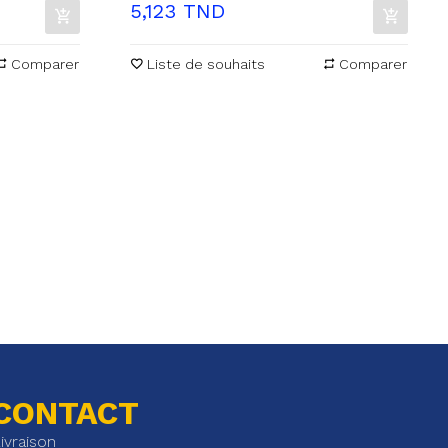
Prix
5,123 TND
Comparer
Liste de souhaits
Comparer
CONTACT
ivraison