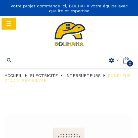
Votre projet commence ici, BOUHAHA votre équipe avec
qualité et expertise
Basculer
☰
la
navigation
Basculer
☰

settings
0
la
navigation
ACCUEIL
ELECTRICITE
INTERRUPTEURS
RONFLEUR
220V ALPHA SILVER