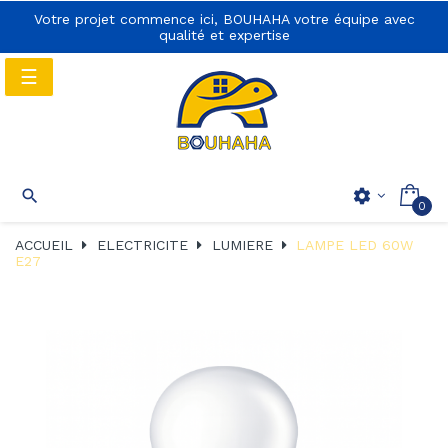
Votre projet commence ici, BOUHAHA votre équipe avec
qualité et expertise
Basculer
☰
la
navigation
Basculer
☰

settings
0
la
navigation
ACCUEIL
ELECTRICITE
LUMIERE
LAMPE LED 60W
E27