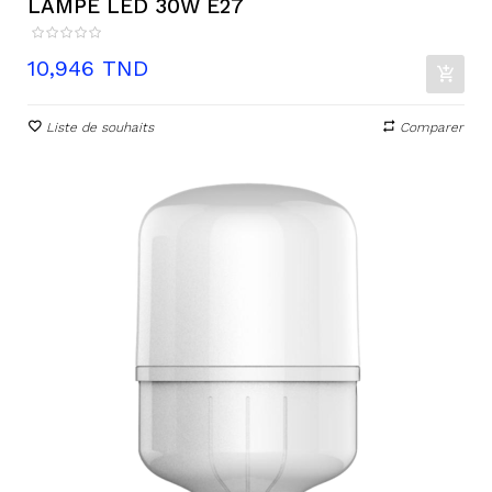
LAMPE LED 30W E27
Prix
10,946 TND
Liste de souhaits
Comparer