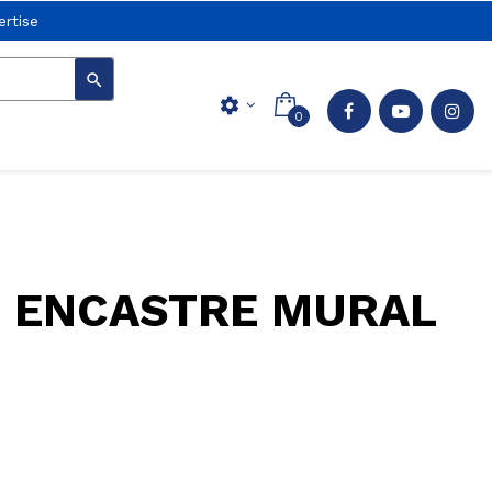
rtise

settings
0
E ENCASTRE MURAL