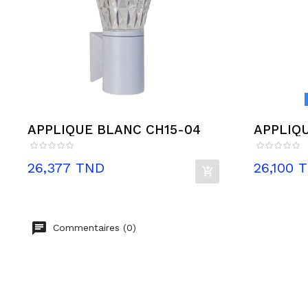
APPLIQUE BLANC CH15-04
APPLIQU
Prix
Prix
26,377 TND
26,100 
Commentaires (0)