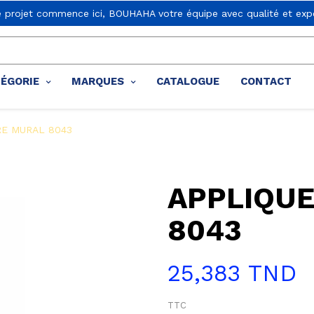
e projet commence ici, BOUHAHA votre équipe avec qualité et expe
TÉGORIE
MARQUES
CATALOGUE
CONTACT
RE MURAL 8043
APPLIQU
8043
25,383 TND
TTC