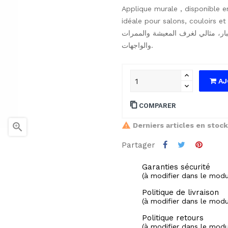
Applique murale , disponible en 
idéale pour salons, couloirs et
بار، مثالي لغرف المعيشة والممرات
والواجهات.
AJ
COMPARER

Derniers articles en stock
Partager
Garanties sécurité
(à modifier dans le mod
Politique de livraison
(à modifier dans le mod
Politique retours
(à modifier dans le mod