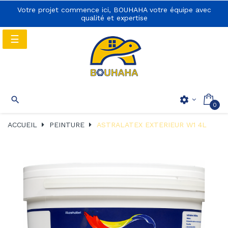
Votre projet commence ici, BOUHAHA votre équipe avec
qualité et expertise
Basculer
☰
la
navigation
Basculer
☰

settings
0
la
navigation
ACCUEIL
PEINTURE
ASTRALATEX EXTERIEUR W1 4L