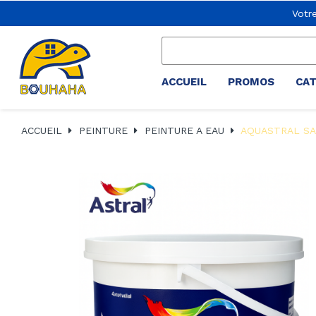
Votr
ACCUEIL
PROMOS
CA
ACCUEIL
PEINTURE
PEINTURE A EAU
AQUASTRAL SA