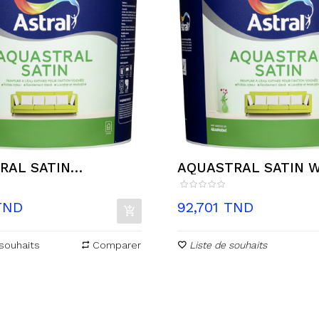
RAL SATIN
AQUASTRAL SATIN W
RANT...
Prix
TND
92,701 TND
souhaits
Comparer
Liste de souhaits