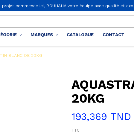
e projet commence ici, BOUHAHA votre équipe avec qualité et expe
TÉGORIE
MARQUES
CATALOGUE
CONTACT
TIN BLANC DE 20KG
AQUASTRA
20KG
193,369 TND
TTC