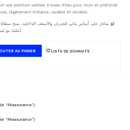
st une peinture satinée à base d’eau pour murs et plafonds
lisse, légèrement brillante, lavable et durable.
Aquastral Satin Blanc 20 كغ
ساتان على أساس مائي للجدران والأسقف الداخلية، يمنح سطحًا
أملسًا مع لمعة خفيفة، قابل للغسل وطويل الأمد.
OUTER AU PANIER
LISTE DE SOUHAITS
ule "Réassurance")
ule "Réassurance")