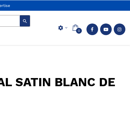
rtise

settings
0
L SATIN BLANC DE