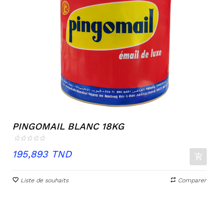
PINGOMAIL BLANC 18KG
Prix
195,893 TND
Liste de souhaits
Comparer