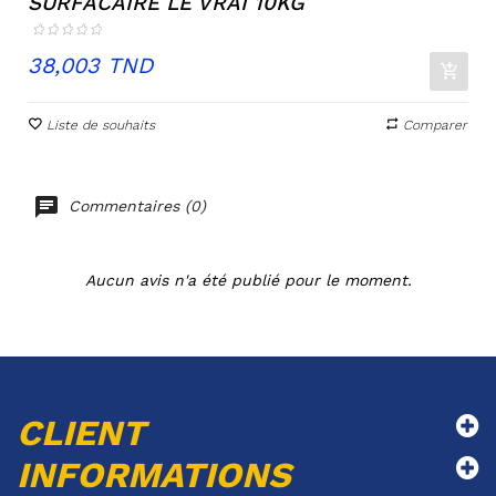
SURFACAIRE LE VRAI 10KG
Prix
38,003 TND
Liste de souhaits
Comparer
Commentaires (0)
Aucun avis n'a été publié pour le moment.
CLIENT
INFORMATIONS