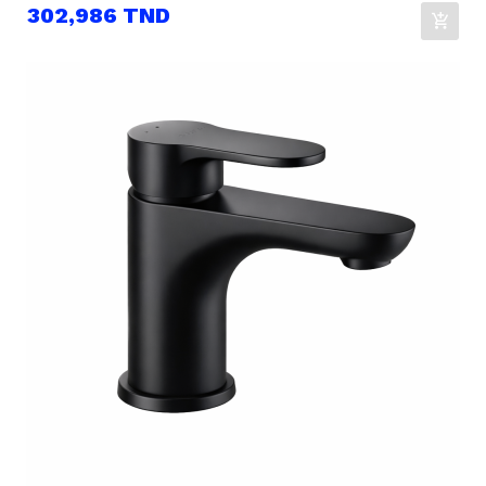
Prix
302,986 TND