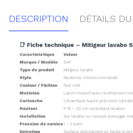
DESCRIPTION
DÉTAILS DU
📑 Fiche technique – Mitigeur lavabo S
Caractéristique
Valeur
Marque / Modèle
SAP
Type de produit
Mitigeur lavabo
Style
Moderne, monocommande
Couleur / Finition
Noir mat
Matériau
Laiton massif avec revêtement noi
Cartouche
Céramique haute précision (durabil
Hauteur
≈ 15 – 20 cm (standard lavabo)
Installation
Sur lavabo ou vasque (perçage s
Pression de service
1 – 5 bars
Entretien
Surface anti‑taches et facile à ne