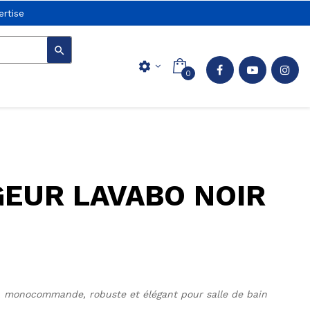
rtise

settings
0
GEUR LAVABO NOIR
, monocommande, robuste et élégant pour salle de bain 