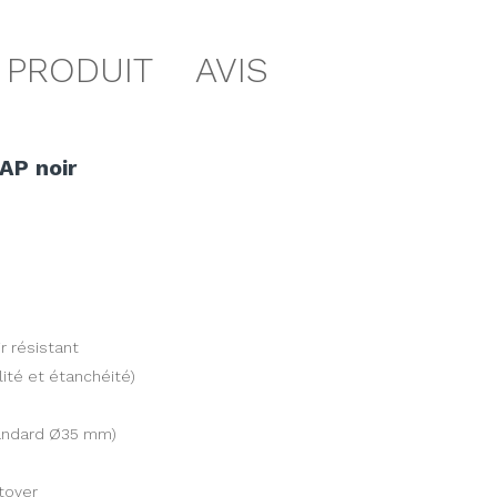
 PRODUIT
AVIS
AP noir
r résistant
ité et étanchéité)
tandard Ø35 mm)
ttoyer