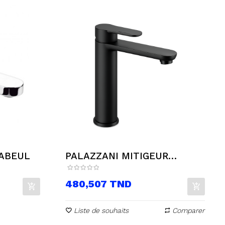
NABEUL
PALAZZANI MITIGEUR
LAVABO...
Prix
480,507 TND
Liste de souhaits
Comparer