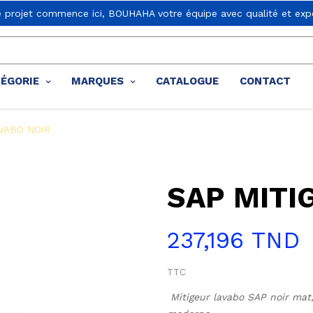
e projet commence ici, BOUHAHA votre équipe avec qualité et expe
TÉGORIE
MARQUES
CATALOGUE
CONTACT
VABO NOIR
SAP MITI
237,196 TND
TTC
Mitigeur lavabo SAP noir mat