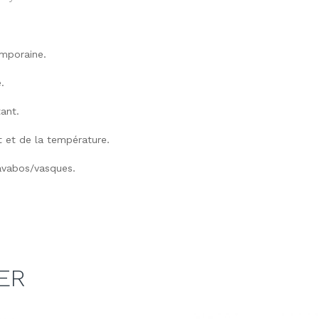
emporaine.
.
tant.
 et de la température.
lavabos/vasques.
ER