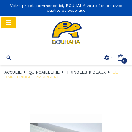
Votre projet commence ici, BOUHAHA votre équipe avec
qualité et expertise
Basculer
☰
la
navigation
Basculer
☰

settings
0
la
navigation
ACCUEIL
QUINCAILLERIE
TRINGLES RIDEAUX
EL
OMRI TRINGLE 2M ARGENT