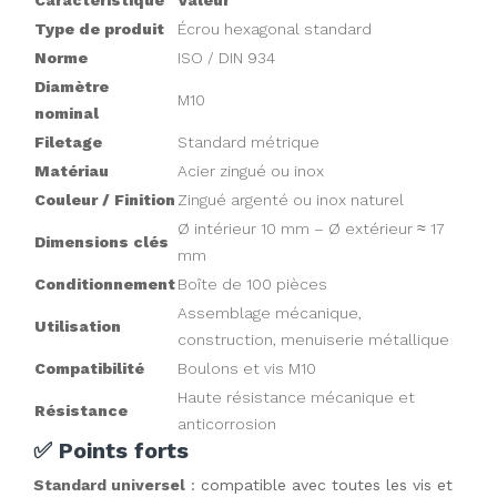
Caractéristique
Valeur
Type de produit
Écrou hexagonal
standard
Norme
ISO / DIN 934
Diamètre
M10
nominal
Filetage
Standard métrique
Matériau
Acier zingué ou inox
Couleur / Finition
Zingué argenté ou inox naturel
Ø intérieur 10 mm – Ø extérieur ≈ 17
Dimensions clés
mm
Conditionnement
Boîte de 100 pièces
Assemblage mécanique,
Utilisation
construction, menuiserie métallique
Compatibilité
Boulons et vis M10
Haute résistance mécanique et
Résistance
anticorrosion
✅ Points forts
Standard universel
 : compatible avec toutes les vis et 