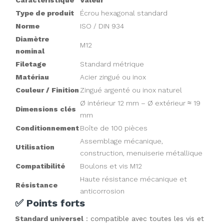
Caractéristique
Valeur
Type de produit
Écrou hexagonal
standard
Norme
ISO / DIN 934
Diamètre
M12
nominal
Filetage
Standard métrique
Matériau
Acier zingué ou inox
Couleur / Finition
Zingué argenté ou inox naturel
Ø intérieur 12 mm – Ø extérieur ≈ 19
Dimensions clés
mm
Conditionnement
Boîte de 100 pièces
Assemblage mécanique,
Utilisation
construction, menuiserie métallique
Compatibilité
Boulons et vis M12
Haute résistance mécanique et
Résistance
anticorrosion
✅ Points forts
Standard universel
 : compatible avec toutes les vis et 