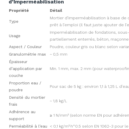
d’Imperméabilisation
Propriété
Détail
Mortier d’imperméabilisation à base d
Type
prêt à l’emploi (il faut juste ajouter de l’
Imperméabilisation de fondations, sous-
Usage
partiellement enterrés, béton, maçonner
Aspect / Couleur
Poudre, couleur gris ou blanc selon varia
Granulométrie max
~ 0,5 mm
Épaisseur
d’application par
Min. 1 mm, max. 2 mm (pour waterproofing
couche
Proportion eau /
Pour sac de 5 kg : environ 1,1 à 1,25 L d’e
poudre
Densité du mortier
~ 1,8 kg/L
frais
Adhérence au
≥ 1 N/mm² (selon norme EN pour adhéren
support
Perméabilité à l’eau
< 0,1 kg/m²·h^0.5 selon EN 1062-3 pour l