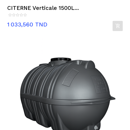
CITERNE Verticale 1500L...
Prix
1 033,560 TND