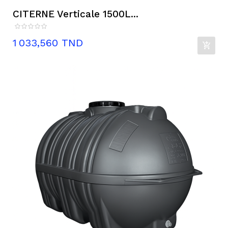
CITERNE Verticale 1500L...
Prix
1 033,560 TND