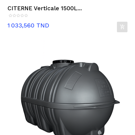
CITERNE Verticale 1500L...
Prix
1 033,560 TND